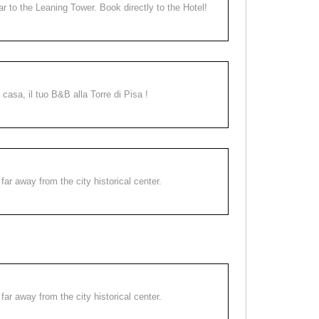
ear to the Leaning Tower. Book directly to the Hotel!
a casa, il tuo B&B alla Torre di Pisa !
far away from the city historical center.
far away from the city historical center.