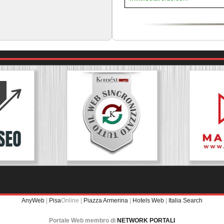
AnyWeb
|
Pisa
Online |
Piazza Armerina
|
Hotels Web
|
Italia Search
Portale Web membro di
NETWORK PORTALI