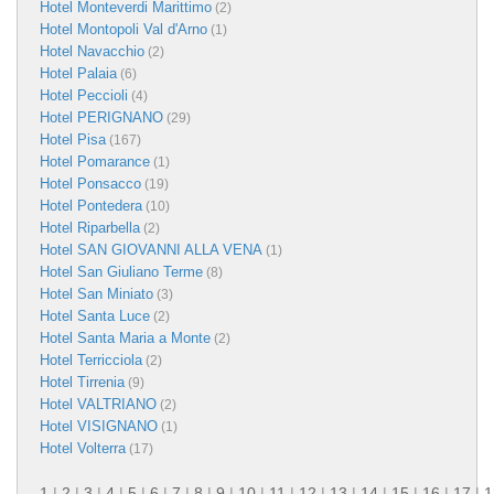
Hotel Monteverdi Marittimo
(2)
Hotel Montopoli Val d'Arno
(1)
Hotel Navacchio
(2)
Hotel Palaia
(6)
Hotel Peccioli
(4)
Hotel PERIGNANO
(29)
Hotel Pisa
(167)
Hotel Pomarance
(1)
Hotel Ponsacco
(19)
Hotel Pontedera
(10)
Hotel Riparbella
(2)
Hotel SAN GIOVANNI ALLA VENA
(1)
Hotel San Giuliano Terme
(8)
Hotel San Miniato
(3)
Hotel Santa Luce
(2)
Hotel Santa Maria a Monte
(2)
Hotel Terricciola
(2)
Hotel Tirrenia
(9)
Hotel VALTRIANO
(2)
Hotel VISIGNANO
(1)
Hotel Volterra
(17)
1
|
2
|
3
|
4
|
5
|
6
|
7
|
8
|
9
|
10
|
11
|
12
|
13
|
14
|
15
|
16
|
17
|
1