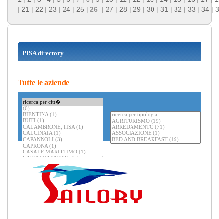
|
21
|
22
|
23
|
24
|
25
|
26
|
27
|
28
|
29
|
30
|
31
|
32
|
33
|
34
|
3
PISA directory
Tutte le aziende