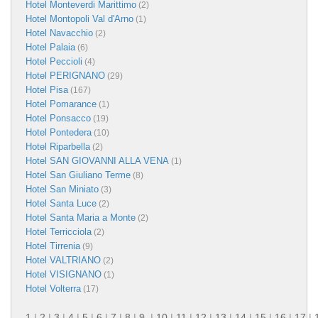
Hotel Monteverdi Marittimo
(2)
Hotel Montopoli Val d'Arno
(1)
Hotel Navacchio
(2)
Hotel Palaia
(6)
Hotel Peccioli
(4)
Hotel PERIGNANO
(29)
Hotel Pisa
(167)
Hotel Pomarance
(1)
Hotel Ponsacco
(19)
Hotel Pontedera
(10)
Hotel Riparbella
(2)
Hotel SAN GIOVANNI ALLA VENA
(1)
Hotel San Giuliano Terme
(8)
Hotel San Miniato
(3)
Hotel Santa Luce
(2)
Hotel Santa Maria a Monte
(2)
Hotel Terricciola
(2)
Hotel Tirrenia
(9)
Hotel VALTRIANO
(2)
Hotel VISIGNANO
(1)
Hotel Volterra
(17)
1
|
2
|
3
|
4
|
5
|
6
|
7
|
8
|
9
|
10
|
11
|
12
|
13
|
14
|
15
|
16
|
17
|