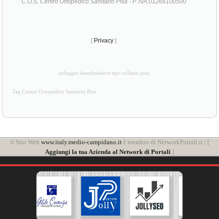
C.O.S. Centro Ortopedico Sanitario Pisa - P. IVA:01266100500
[
Privacy
]
noleggio deambulatore tipo rollator pisa
Tag Centro Ortopedico Sanitario Pisa
il Sito Web
www.italy.medio-campidano.it
è membro di NetworkPortali.it | [
Aggiungi la tua Azienda al Network di Portali
]