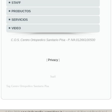
STAFF
PRODUCTOS
SERVICIOS
VIDEO
C.O.S. Centro Ortopedico Sanitario Pisa - P. IVA:01266100500
[
Privacy
]
Staff
Tag Centro Ortopedico Sanitario Pisa
il Sito Web
www.italy.medio-campidano.it
è membro di NetworkPortali.it | [