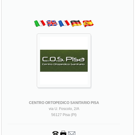
CENTRO ORTOPEDICO SANITARIO PISA
via U. Foscolo, 2/A
56127 Pisa (PI)