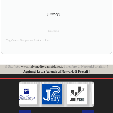
[
Privacy
]
Noleggio
Tag Centro Ortopedico Sanitario Pisa
il Sito Web
www.italy.medio-campidano.it
è membro di NetworkPortali.it | [
Aggiungi la tua Azienda al Network di Portali
]