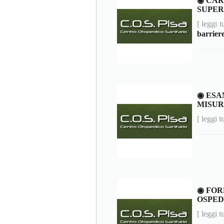
◉ CAR
SUPER
[ leggi t
barriere
◉ ESA
MISU
[ leggi t
◉ FOR
OSPED
[ leggi t