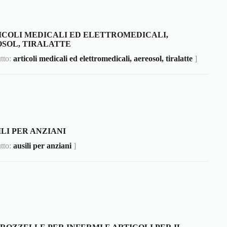
ICOLI MEDICALI ED ELETTROMEDICALI,
SOL, TIRALATTE
utto:
articoli medicali ed elettromedicali, aereosol, tiralatte
]
ILI PER ANZIANI
utto:
ausili per anziani
]