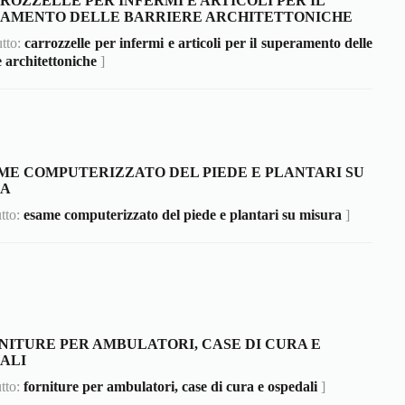
ROZZELLE PER INFERMI E ARTICOLI PER IL
AMENTO DELLE BARRIERE ARCHITETTONICHE
utto:
carrozzelle per infermi e articoli per il superamento delle
 architettoniche
]
ME COMPUTERIZZATO DEL PIEDE E PLANTARI SU
RA
utto:
esame computerizzato del piede e plantari su misura
]
NITURE PER AMBULATORI, CASE DI CURA E
ALI
utto:
forniture per ambulatori, case di cura e ospedali
]