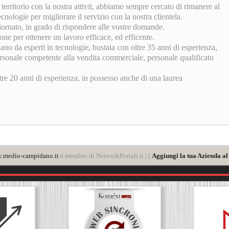
 territorio con la nostra attivit, abbiamo sempre cercato di rimanere al
nologie per migliorare il servizio con la nostra clientela.
giornato, in grado di rispondere alle vostre domande.
one per ottenere un lavoro efficace, ed efficente.
riano da esperti in tecnologie, bustaia con oltre 35 anni di esperienza,
 personale competente alla vendita commerciale, personale qualificato
tre 20 anni di esperienza, in possesso anche di una laurea
y.medio-campidano.it
è membro di NetworkPortali.it | [
Aggiungi la tua Azienda al