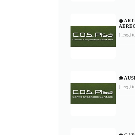
◉ ART
AEREO
[ leggi t
◉ AUS
[ leggi t