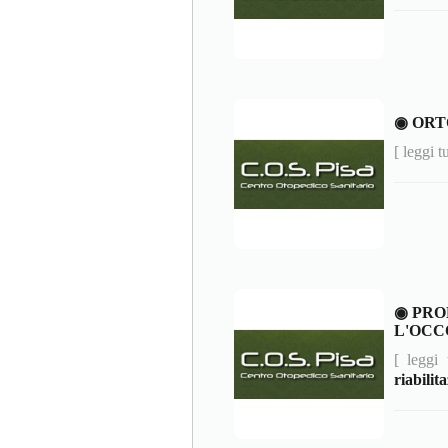
◉ ORT
[ leggi t
◉ PRO
L'OCC
[ leggi 
riabilit