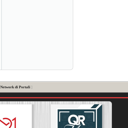
 Network di Portali
]