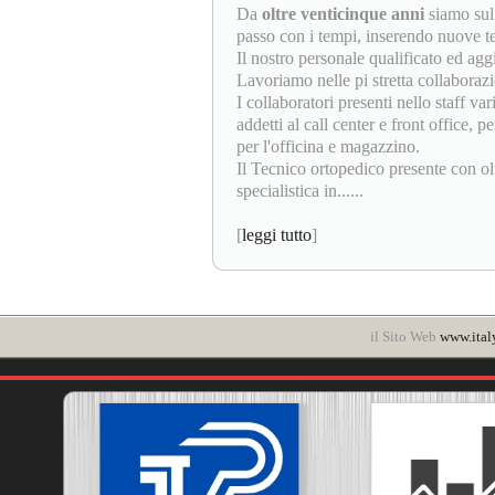
Da
oltre venticinque anni
siamo sul
passo con i tempi, inserendo nuove tec
Il nostro personale qualificato ed ag
Lavoriamo nelle pi stretta collaborazi
I collaboratori presenti nello staff va
addetti al call center e front office,
per l'officina e magazzino.
Il Tecnico ortopedico presente con ol
specialistica in......
[
leggi tutto
]
il Sito Web
www.ital