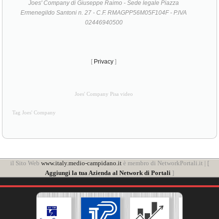
Joes' Company di Giuseppe Raimo - Sede legale Piazza
Ermenegildo Santoni n. 27 - C.F. RMAGPP56M05F104F - P.IVA
02446940500
[
Privacy
]
Joes' Company Pisa video
Tag Joes' Company
il Sito Web
www.italy.medio-campidano.it
è membro di NetworkPortali.it | [
Aggiungi la tua Azienda al Network di Portali
]