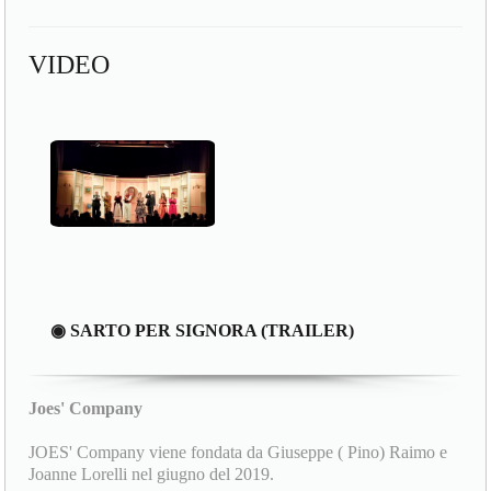
VIDEO
◉ SARTO PER SIGNORA (TRAILER)
Joes' Company
JOES' Company viene fondata da Giuseppe ( Pino) Raimo e
Joanne Lorelli nel giugno del 2019.