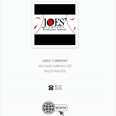
JOES' COMPANY
Via Carlo Cattaneo 155
56125 Pisa (PI)