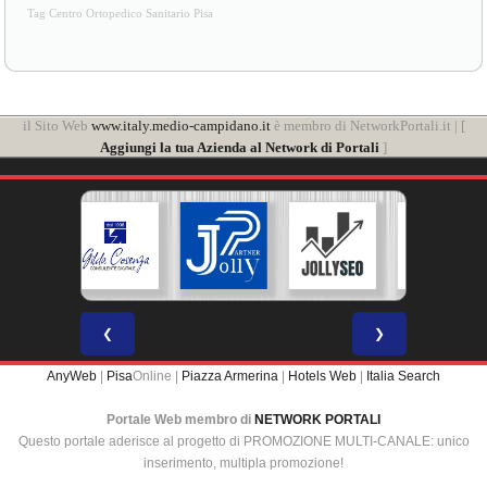
Tag Centro Ortopedico Sanitario Pisa
il Sito Web
www.italy.medio-campidano.it
è membro di NetworkPortali.it | [
Aggiungi la tua Azienda al Network di Portali
]
❮
❯
AnyWeb
|
Pisa
Online |
Piazza Armerina
|
Hotels Web
|
Italia Search
Portale Web membro di
NETWORK PORTALI
Questo portale aderisce al progetto di PROMOZIONE MULTI-CANALE: unico
inserimento, multipla promozione!