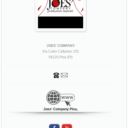
JOES' COMPANY
Via Carlo Cattaneo 155
56125 Pisa (PI)
Joes' Company Pisa,