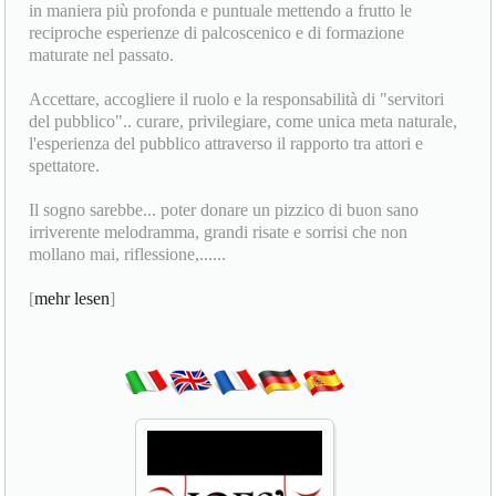
in maniera più profonda e puntuale mettendo a frutto le
reciproche esperienze di palcoscenico e di formazione
maturate nel passato.
Accettare, accogliere il ruolo e la responsabilità di "servitori
del pubblico".. curare, privilegiare, come unica meta naturale,
l'esperienza del pubblico attraverso il rapporto tra attori e
spettatore.
Il sogno sarebbe... poter donare un pizzico di buon sano
irriverente melodramma, grandi risate e sorrisi che non
mollano mai, riflessione,......
[
mehr lesen
]