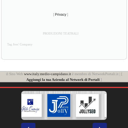
[
Privacy
]
PRODUZIONI TEATRALI
Tag Joes' Company
il Sito Web
www.italy.medio-campidano.it
è membro di NetworkPortali.it | [
Aggiungi la tua Azienda al Network di Portali
]