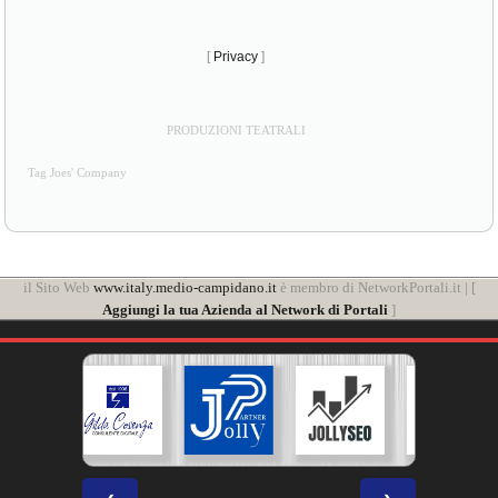
[
Privacy
]
PRODUZIONI TEATRALI
Tag Joes' Company
il Sito Web
www.italy.medio-campidano.it
è membro di NetworkPortali.it | [
Aggiungi la tua Azienda al Network di Portali
]