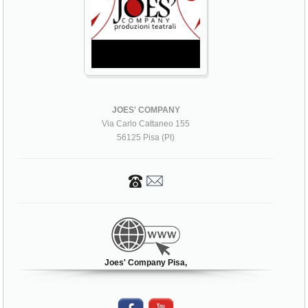
JOES' COMPANY
Via Carlo Cattaneo 155
56125 Pisa (PI)
Joes' Company Pisa,