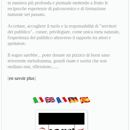
in maniera più profonda e puntuale mettendo a frutto le
reciproche esperienze di palcoscenico e di formazione
maturate nel passato.
Accettare, accogliere il ruolo e la responsabilità di "servitori
del pubblico".. curare, privilegiare, come unica meta naturale,
l'esperienza del pubblico attraverso il rapporto tra attori e
spettatore.
Il sogno sarebbe... poter donare un pizzico di buon sano
irriverente melodramma, grandi risate e sorrisi che non
mollano mai, riflessione,......
[
en savoir plus
]